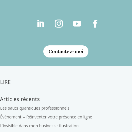
Soumettre le
Contactez-moi
commentaire
LIRE
Articles récents
Les sauts quantiques professionnels
Événement – Réinventer votre présence en ligne
L’invisible dans mon business : illustration