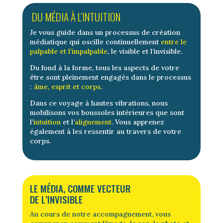
DU MÉDIA À L’INTUITION
Je vous guide dans un processus de création
médiatique qui oscille continuellement
entre le
palpable et l’impalpable
, le visible et l’invisible.
Du fond à la forme, tous les aspects de votre
être
sont pleinement engagés dans le processus
:
âme, esprit et corps
.
Dans ce voyage à hautes vibrations, nous
mobilisons vos boussoles intérieures que sont
l’
intuition
et l’
alignement
. Vous apprenez
également à les ressentir au travers de votre
corps.
LE MÉDIA, COMME VECTEUR
DE L’INVISIBLE
Au cours de notre accompagnement, vous