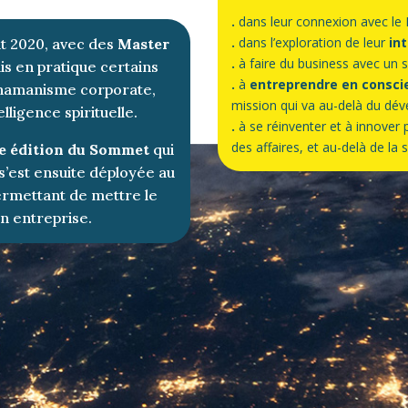
.
dans leur connexion avec le M
.
dans l’exploration de leur
int
ût 2020, avec des
Master
.
à faire du business avec un
is en pratique certains
.
à
entreprendre en consci
 chamanisme corporate,
mission qui va au-delà du dév
telligence spirituelle.
.
à se réinventer et à innover
des affaires, et au-delà de la 
e édition du Sommet
qui
 s’est ensuite déployée au
rmettant de mettre le
n entreprise.