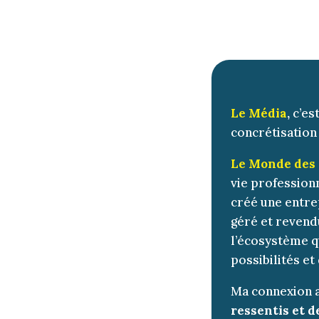
Le Média
,
c’es
concrétisation
Le Monde des 
vie profession
créé une entrep
géré et revend
l’écosystème q
possibilités et
Ma connexion 
ressentis et d