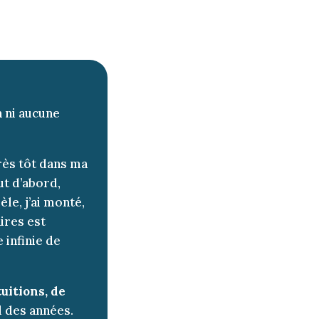
n ni aucune
Très tôt dans ma
tout d’abord,
le, j’ai monté,
ires est
 infinie de
tuitions, de
l des années.