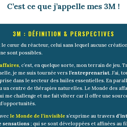
C’est ce que j’appelle mes 3M !
3M : DÉFINITION & PERSPECTIVES
t le cœur du réacteur,
celui sans lequel aucune créatio
 ne sont possibles.
affaires
, c’est, en quelque sorte, mon terrain de jeu. 
nelle, je me suis tournée
vers
l’entreprenariat
. J’ai, 
rise dans le secteur des huiles essentielles. En parallè
u un centre de thérapies naturelles.
Le Monde des affa
ui me challenge et me fait vibrer car
il offre une source
 d’opportunités.
avec
le Monde de l’invisible
s’exprime
au travers
d’in
e sensations
; qui se sont développées et affinées au fi