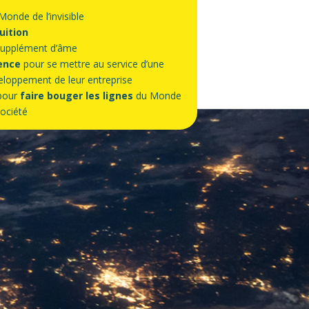
onde de l’invisible
uition
 supplément d’âme
ence
pour se mettre au service d’une
eloppement de leur entreprise
 pour
faire bouger les lignes
du Monde
société