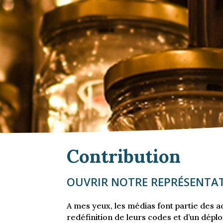
Contribution
OUVRIR NOTRE REPRÉSENTA
A mes yeux, les médias font partie des a
redéfinition de leurs codes et d’un dépl