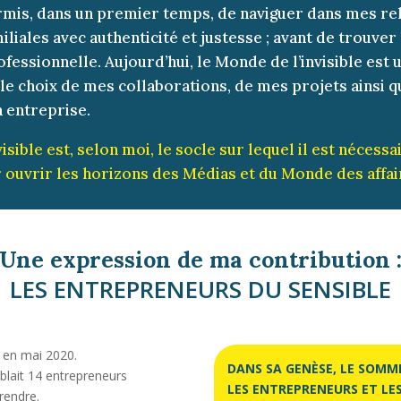
rmis, dans un premier temps, de naviguer dans mes re
iliales avec authenticité et justesse ; avant de trouver
fessionnelle. Aujourd’hui, le Monde de l’invisible est 
le choix de mes collaborations, de mes projets ainsi q
 entreprise.
visible est, selon moi, le socle sur lequel il est nécessa
 ouvrir les horizons des Médias et du Monde des affai
Une expression de ma contribution 
LES ENTREPRENEURS DU SENSIBLE
r en mai 2020.
DANS SA GENÈSE, LE SOMM
blait 14 entrepreneurs
LES ENTREPRENEURS ET LES
rendre.