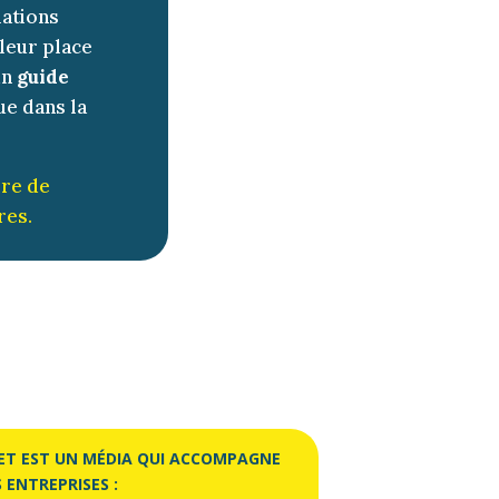
lations
 leur place
un
guide
ue dans la
ire de
res.
:
ET EST
UN MÉDIA QUI ACCOMPAGNE
 ENTREPRISES :